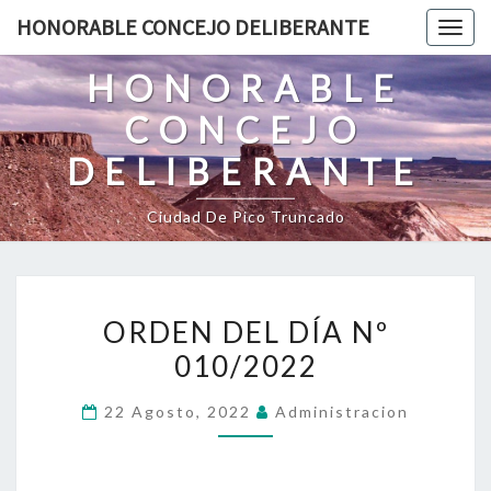
HONORABLE CONCEJO DELIBERANTE
Togg
navig
HONORABLE
CONCEJO
DELIBERANTE
Ciudad De Pico Truncado
ORDEN DEL DÍA Nº
010/2022
22 Agosto, 2022
Administracion