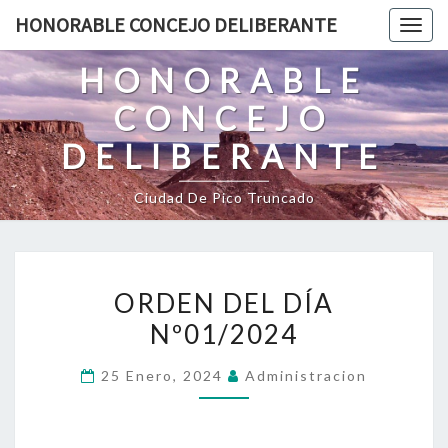
HONORABLE CONCEJO DELIBERANTE
Togg
navig
HONORABLE
CONCEJO
DELIBERANTE
Ciudad De Pico Truncado
ORDEN DEL DÍA
Nº01/2024
25 Enero, 2024
Administracion