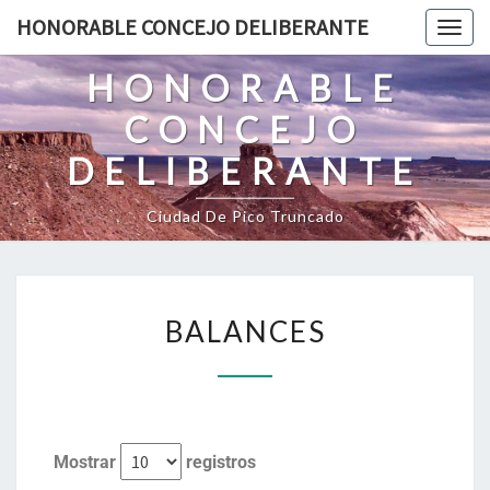
HONORABLE CONCEJO DELIBERANTE
Togg
navig
HONORABLE
CONCEJO
DELIBERANTE
Ciudad De Pico Truncado
BALANCES
Mostrar
registros