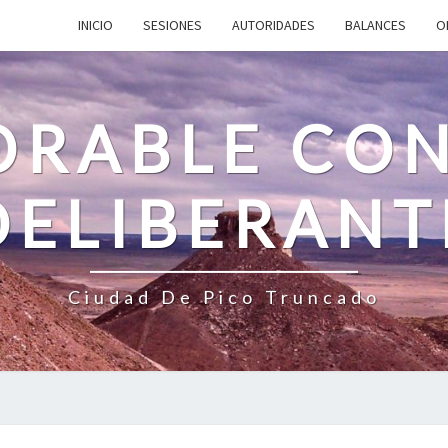
INICIO
SESIONES
AUTORIDADES
BALANCES
O
RABLE CO
DELIBERANT
Ciudad De Pico Truncado